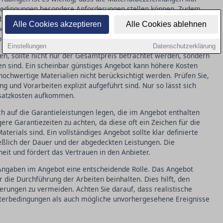
abedingungen besondere Anforderungen stellen können. Zudem
eben werden, da sie direkten Einfluss auf die Wärmedämmung
Alle Cookies akzeptieren
Alle Cookies ablehnen
en zeigen, welche Kombination aus Materialien und Techniken
bjektiv zu vergleichen.
Einstellungen
Datenschutzerklärung
en, sollte nicht nur der Gesamtpreis betrachtet werden, sondern
en sind. Ein scheinbar günstiges Angebot kann höhere Kosten
hochwertige Materialien nicht berücksichtigt werden. Prüfen Sie,
g und Vorarbeiten explizit aufgeführt sind. Nur so lässt sich
usatzkosten aufkommen.
h auf die Garantieleistungen legen, die im Angebot enthalten
ngere Garantiezeiten zu achten, da diese oft ein Zeichen für die
terials sind. Ein vollständiges Angebot sollte klar definierte
eßlich der Dauer und der abgedeckten Leistungen. Die
eit und fördert das Vertrauen in den Anbieter.
n Angaben im Angebot eine entscheidende Rolle. Das Angebot
r die Durchführung der Arbeiten beinhalten. Dies hilft, den
erungen zu vermeiden. Achten Sie darauf, dass realistische
tterbedingungen als auch mögliche unvorhergesehene Ereignisse