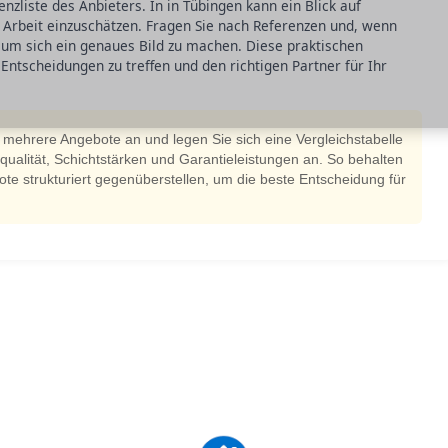
enzliste des Anbieters. In in Tübingen kann ein Blick auf
r Arbeit einzuschätzen. Fragen Sie nach Referenzen und, wenn
, um sich ein genaues Bild zu machen. Diese praktischen
 Entscheidungen zu treffen und den richtigen Partner für Ihr
mehrere Angebote an und legen Sie sich eine Vergleichstabelle
alqualität, Schichtstärken und Garantieleistungen an. So behalten
te strukturiert gegenüberstellen, um die beste Entscheidung für