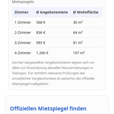
Mietspiegels.
Zimmer
Ø Angebotsmiete
Ø Wohnfläche
Ø Pre
1-Zimmer
568 €
30 m²
19 €
2-Zimmer
836 €
64 m²
13 €
3-Zimmer
993 €
81 m²
12 €
4-Zimmer
1.260 €
107 m²
12 €
Die hier dargestellten Angebotsmieten eignen sich vor
allem zur Einschätzung aktueller Neuvermietungen in
Tübingen. Für rechtlich relevante Prüfungen der
ortsüblichen Vergleichsmiete ist weiterhin der offizielle
Mietspiegel maßgeblich.
Offiziellen Mietspiegel finden