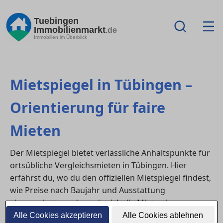
Tuebingen
Immobilienmarkt
.de
Immobilien im Überblick
Mietspiegel in Tübingen –
Orientierung für faire
Mieten
Der Mietspiegel bietet verlässliche Anhaltspunkte für
ortsübliche Vergleichsmieten in Tübingen. Hier
erfährst du, wo du den offiziellen Mietspiegel findest,
wie Preise nach Baujahr und Ausstattung
eingeordnet werden, wie sich die Mieten im
regionalen Vergleich entwickeln und wie du den
Alle Cookies akzeptieren
Alle Cookies ablehnen