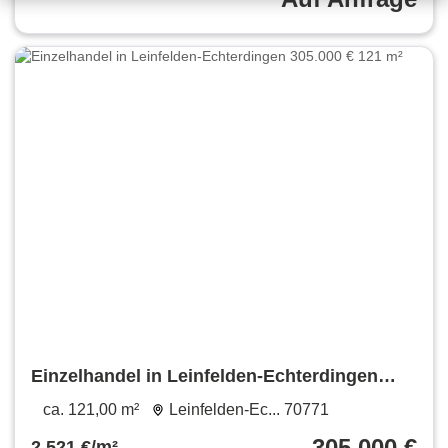
Einzelhandel in Leinfelden-Echterdingen
305.000 € 121 m²
ca. 121,00 m²
Leinfelden-Ec... 70771
305.000 €
2.521 €/m²