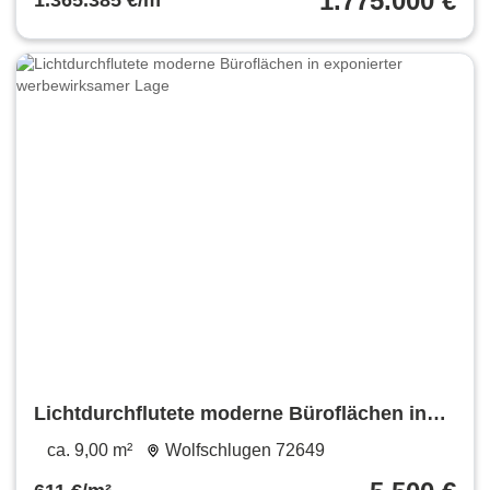
1.775.000 €
1.365.385 €/m²
Lichtdurchflutete moderne Büroflächen in
exponierter werbewirksamer Lage
ca. 9,00 m²
Wolfschlugen 72649