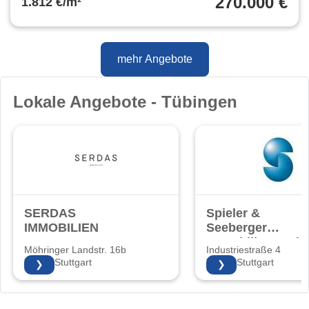
270.000 €
1.812 €/m²
mehr Angebote
Lokale Angebote - Tübingen
SERDAS
Spieler &
IMMOBILIEN
Seeberger
Immobilien Gmb
Möhringer Landstr. 16b
Industriestraße 4
70563 Stuttgart
70565 Stuttgart
❯
❯