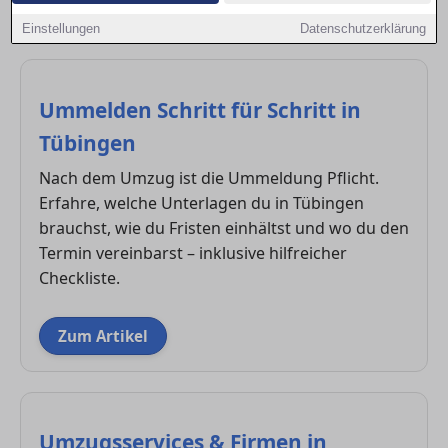
Services, damit dein Neustart stressfrei gelingt – ob
privat oder beruflich.
Einstellungen
Datenschutzerklärung
Ummelden Schritt für Schritt in
Tübingen
Nach dem Umzug ist die Ummeldung Pflicht.
Erfahre, welche Unterlagen du in Tübingen
brauchst, wie du Fristen einhältst und wo du den
Termin vereinbarst – inklusive hilfreicher
Checkliste.
Zum Artikel
Umzugsservices & Firmen in