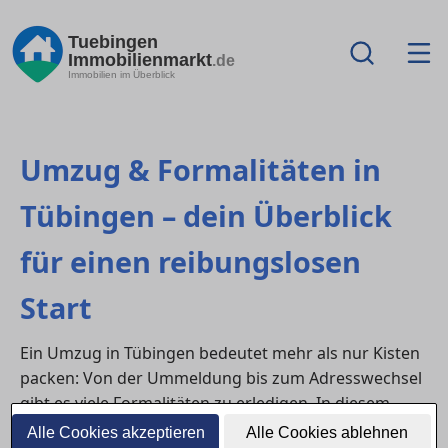
Tuebingen
Immobilienmarkt
.de
Immobilien im Überblick
Umzug & Formalitäten in
Tübingen – dein Überblick
für einen reibungslosen
Start
Ein Umzug in Tübingen bedeutet mehr als nur Kisten
packen: Von der Ummeldung bis zum Adresswechsel
gibt es viele Formalitäten zu erledigen. In diesem
Ratgeber findest du alle wichtigen Schritte und
Alle Cookies akzeptieren
Alle Cookies ablehnen