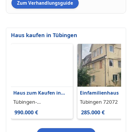
Zum Verhandlungsguide
Haus kaufen in Tübingen
Haus zum Kaufen in
Einfamilienhaus
Tübingen-Bebenhausen
Tübingen-
Tübingen 72072
990.000 € 203 m²
Bebenhausen 72074
990.000 €
285.000 €