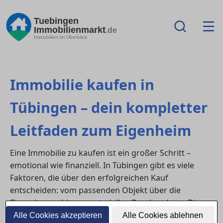
Tuebingen
Immobilienmarkt
.de
Immobilien im Überblick
Immobilie kaufen in
Tübingen – dein kompletter
Leitfaden zum Eigenheim
Eine Immobilie zu kaufen ist ein großer Schritt –
emotional wie finanziell. In Tübingen gibt es viele
Faktoren, die über den erfolgreichen Kauf
entscheiden: vom passenden Objekt über die
Finanzierung bis zur notariellen Beurkundung. Dieser
Ratgeber zeigt dir, wie du alle Phasen des
Alle Cookies akzeptieren
Alle Cookies ablehnen