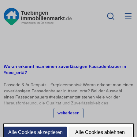
Tuebingen
Immobilienmarkt
.de
Immobilien im Überblick
Woran erkennt man einen zuverlässigen Fassadenbauer in
#seo_ort#?
Fassade & Außenputz · #replacements# Woran erkennt man einen
zuverlässigen Fassadenbauer in #seo_ort#? Bei der Auswahl
eines Fassadenbauers #replacements# stehen viele vor der
Herausforderung, die Qualität und Zuverlässigkeit des
Unternehmens richtig einzuschätzen. Wer sich auf
weiterlesen
Innungsmitgliedschaften, Herstellerschulungen und konkrete
Referenzen konzentriert, kann fundierte Entscheidungen treffen.
Dieser Artikel bietet Ihnen Orientierung, worauf Sie achten sollten,
Alle Cookies akzeptieren
Alle Cookies ablehnen
um böse Überraschungen zu vermeiden. Ein entscheidendes