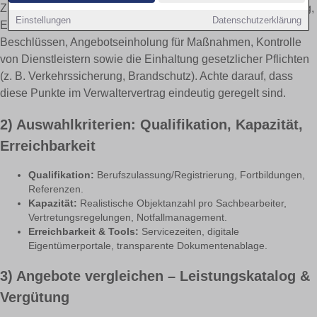
Zur Grundaufgabe zählen: Wirtschaftsplan, Jahresabrechnung,
Einstellungen
Datenschutzerklärung
Einberufung der Eigentümerversammlung, Durchsetzung von
Beschlüssen, Angebotseinholung für Maßnahmen, Kontrolle
von Dienstleistern sowie die Einhaltung gesetzlicher Pflichten
(z. B. Verkehrssicherung, Brandschutz). Achte darauf, dass
diese Punkte im Verwaltervertrag eindeutig geregelt sind.
2) Auswahlkriterien: Qualifikation, Kapazität,
Erreichbarkeit
Qualifikation:
Berufszulassung/Registrierung, Fortbildungen,
Referenzen.
Kapazität:
Realistische Objektanzahl pro Sachbearbeiter,
Vertretungsregelungen, Notfallmanagement.
Erreichbarkeit & Tools:
Servicezeiten, digitale
Eigentümerportale, transparente Dokumentenablage.
3) Angebote vergleichen – Leistungskatalog &
Vergütung