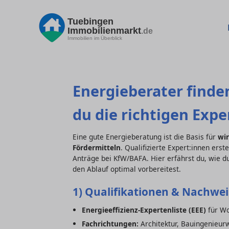
Tuebingen
Immobilienmarkt
.de
Immobilien im Überblick
Energieberater finde
du die richtigen Expe
Eine gute Energieberatung ist die Basis für
wir
Fördermitteln
. Qualifizierte Expert:innen er
Anträge bei KfW/BAFA. Hier erfährst du, wie d
den Ablauf optimal vorbereitest.
1) Qualifikationen & Nachwei
Energieeffizienz-Expertenliste (EEE)
für Wo
Fachrichtungen:
Architektur, Bauingenieu