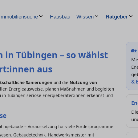
Hausbau
Immobiliensuche
Wissen
Ratgeber
🏡
n in Tübingen – so wählst
Meh
rt:innen aus
Ene
ge
& 
tschaftliche Sanierungen
und die
Nutzung von
stellen Energieausweise, planen Maßnahmen und begleiten
u in Tübingen seriöse Energieberater:innen erkennst und
En
Di
se
und
hngebäude – Voraussetzung für viele Förderprogramme
rwesen, Gebäudetechnik, Handwerksmeister mit