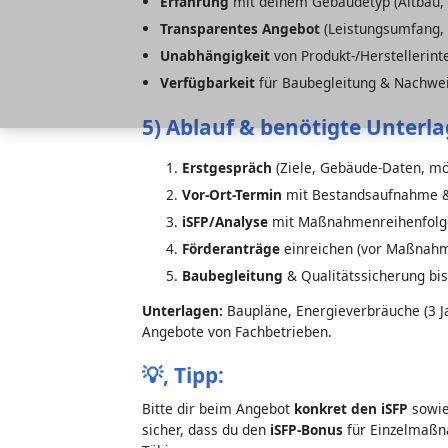
Erfahrung
mit deinem Gebäudetyp (Altbau,
Transparentes Angebot
(Leistungsumfang,
Unabhängigkeit
von Produkt-/Herstellerint
Verfügbarkeit
für Baubegleitung & Nachwe
5) Ablauf & benötigte Unterl
Erstgespräch
(Ziele, Gebäude-Daten, mö
Vor-Ort-Termin
mit Bestandsaufnahme 
iSFP/Analyse
mit Maßnahmenreihenfolge
Förderanträge
einreichen (vor Maßnahm
Baubegleitung
& Qualitätssicherung bi
Unterlagen:
Baupläne, Energieverbräuche (3 Ja
Angebote von Fachbetrieben.
💡,
Tipp:
Bitte dir beim Angebot
konkret den iSFP
sowie
sicher, dass du den
iSFP-Bonus
für Einzelmaßna