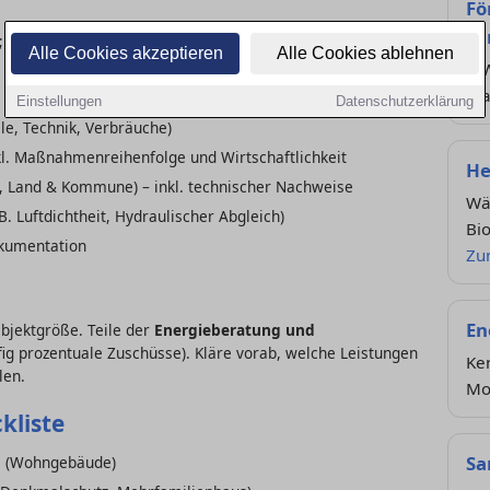
Fö
Sa
 Referenzen ähnlich gelagerter Projekte anfordern
Alle Cookies akzeptieren
Alle Cookies ablehnen
Kf
ma
Einstellungen
Datenschutzerklärung
e, Technik, Verbräuche)
l. Maßnahmenreihenfolge und Wirtschaftlichkeit
He
 Land & Kommune) – inkl. technischer Nachweise
Wä
 B. Luftdichtheit, Hydraulischer Abgleich)
Bi
kumentation
Zu
En
bjektgröße. Teile der
Energieberatung und
g prozentuale Zuschüsse). Kläre vorab, welche Leistungen
Ken
len.
Mo
kliste
Sa
te (Wohngebäude)