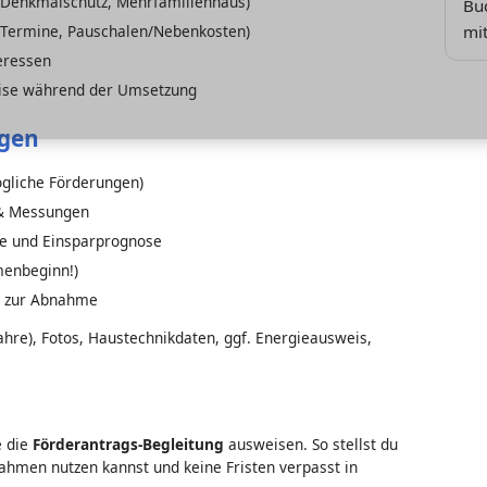
 Denkmalschutz, Mehrfamilienhaus)
Bud
mit
 Termine, Pauschalen/Nebenkosten)
eressen
ise während der Umsetzung
agen
gliche Förderungen)
& Messungen
 und Einsparprognose
enbeginn!)
s zur Abnahme
hre), Fotos, Haustechnikdaten, ggf. Energieausweis,
 die
Förderantrags-Begleitung
ausweisen. So stellst du
hmen nutzen kannst und keine Fristen verpasst in