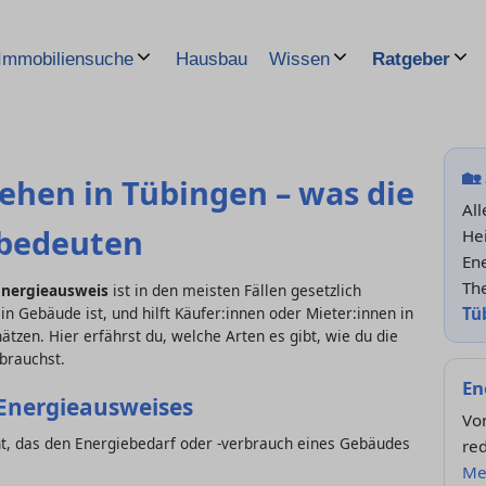
Hausbau
Immobiliensuche
Wissen
Ratgeber
🏡
ehen in Tübingen – was die
All
 bedeuten
He
En
Th
Energieausweis
ist in den meisten Fällen gesetzlich
Tü
ein Gebäude ist, und hilft Käufer:innen oder Mieter:innen in
ätzen. Hier erfährst du, welche Arten es gibt, wie du die
brauchst.
En
Energieausweises
Vo
nt, das den Energiebedarf oder -verbrauch eines Gebäudes
red
Me