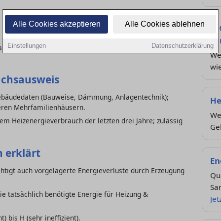
Alle Cookies akzeptieren
Alle Cookies ablehnen
Fö
Sa
Einstellungen
Datenschutzerklärung
 am Immobilienmarkt – ähnlich wie das Energielabel bei
We
wie
uchsausweis
Gebäudedaten (Bauweise, Dämmung, Anlagentechnik);
He
neren Mehrfamilienhäusern.
We
hem Heizenergieverbrauch der letzten drei Jahre; zulässig
Ge
 erklärt
En
htigt auch vorgelagerte Energieverluste durch Erzeugung
Qua
Sa
ie tatsächlich benötigte Energie für Heizung &
Jet
t) bis H (sehr ineffizient).