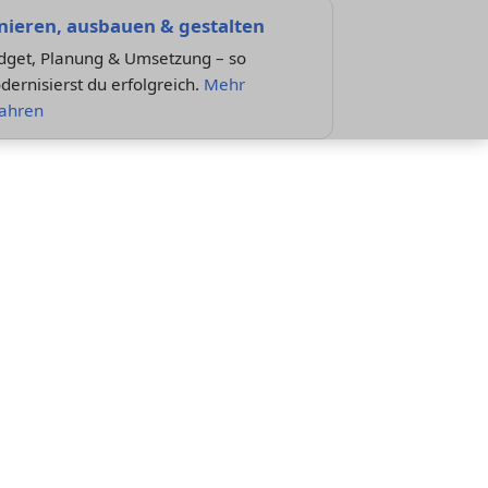
nieren, ausbauen & gestalten
dget, Planung & Umsetzung – so
ernisierst du erfolgreich.
Mehr
fahren