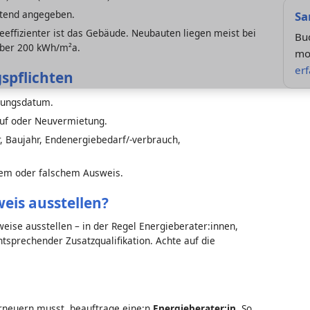
htend angegeben.
Sa
ieeffizienter ist das Gebäude. Neubauten liegen meist bei
Bu
über 200 kWh/m²a.
mod
er
spflichten
llungsdatum.
auf oder Neuvermietung.
, Baujahr, Endenergiebedarf/-verbrauch,
dem oder falschem Ausweis.
eis ausstellen?
ise ausstellen – in der Regel Energieberater:innen,
tsprechender Zusatzqualifikation. Achte auf die
rneuern musst, beauftrage eine:n
Energieberater:in
. So