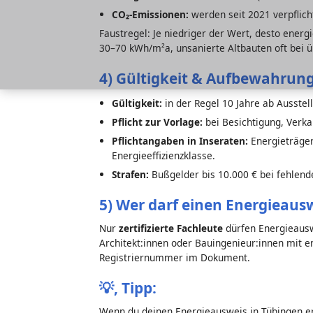
CO₂-Emissionen:
werden seit 2021 verpflic
Faustregel: Je niedriger der Wert, desto energ
30–70 kWh/m²a, unsanierte Altbauten oft bei 
4) Gültigkeit & Aufbewahrung
Gültigkeit:
in der Regel 10 Jahre ab Ausste
Pflicht zur Vorlage:
bei Besichtigung, Verk
Pflichtangaben in Inseraten:
Energieträger
Energieeffizienzklasse.
Strafen:
Bußgelder bis 10.000 € bei fehlen
5) Wer darf einen Energieausw
Nur
zertifizierte Fachleute
dürfen Energieauswe
Architekt:innen oder Bauingenieur:innen mit en
Registriernummer im Dokument.
💡,
Tipp:
Wenn du deinen Energieausweis in Tübingen e