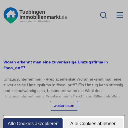
Tuebingen
Immobilienmarkt
.de
Immobilien im Überblick
Woran erkennt man eine zuverlässige Umzugsfirma in
#seo_ort#?
Umzugsunternehmen · #replacements# Woran erkennt man eine
zuverlässige Umzugsfirma in #seo_ort#? Ein Umzug kann stressig
und zeitaufwändig sein, besonders wenn die Wahl des
Umzugsunternehmens #replacements# nicht sorgfältig getroffen
wird. Die Suche nach einer zuverlässigen Firma erfordert mehr als
weiterlesen
nur einen Blick auf den Preis; entscheidend sind auch
Zertifizierungen, Mitgliedschaften und vertrauenswürdige
Referenzen. In diesem Artikel erfahren Sie, worauf Sie achten
Alle Cookies akzeptieren
Alle Cookies ablehnen
müssen, um die richtige Entscheidung zu treffen und den