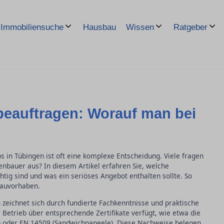
Hausbau
Immobiliensuche
Wissen
Ratgeber
beauftragen: Worauf man bei
 in Tübingen ist oft eine komplexe Entscheidung. Viele fragen
kenbauer aus? In diesem Artikel erfahren Sie, welche
htig sind und was ein seriöses Angebot enthalten sollte. So
Bauvorhaben.
n zeichnet sich durch fundierte Fachkenntnisse und praktische
 Betrieb über entsprechende Zertifikate verfügt, wie etwa die
z) oder EN 14509 (Sandwichpaneele). Diese Nachweise belegen,