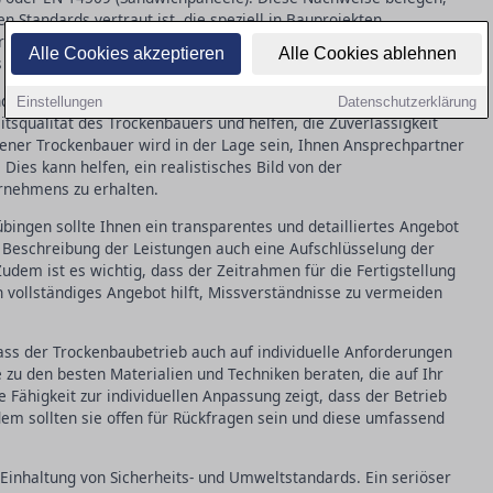
 Standards vertraut ist, die speziell in Bauprojekten
rnen Systemen und Materialien, wie zum Beispiel Gipskarton
Alle Cookies akzeptieren
Alle Cookies ablehnen
s gegeben sein.
ind auch Referenzen und Kundenbewertungen aus in Tübingen von
Einstellungen
Datenschutzerklärung
eitsqualität des Trockenbauers und helfen, die Zuverlässigkeit
rener Trockenbauer wird in der Lage sein, Ihnen Ansprechpartner
 Dies kann helfen, ein realistisches Bild von der
ernehmens zu erhalten.
ingen sollte Ihnen ein transparentes und detailliertes Angebot
n Beschreibung der Leistungen auch eine Aufschlüsselung der
Zudem ist es wichtig, dass der Zeitrahmen für die Fertigstellung
n vollständiges Angebot hilft, Missverständnisse zu vermeiden
 dass der Trockenbaubetrieb auch auf individuelle Anforderungen
ie zu den besten Materialien und Techniken beraten, die auf Ihr
e Fähigkeit zur individuellen Anpassung zeigt, dass der Betrieb
udem sollten sie offen für Rückfragen sein und diese umfassend
 Einhaltung von Sicherheits- und Umweltstandards. Ein seriöser