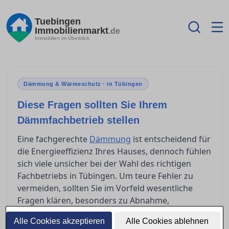
Tuebingen
Immobilienmarkt
.de
Immobilien im Überblick
Dämmung & Wärmeschutz · in Tübingen
Diese Fragen sollten Sie Ihrem
Dämmfachbetrieb stellen
Eine fachgerechte
Dämmung
ist entscheidend für
die Energieeffizienz Ihres Hauses, dennoch fühlen
sich viele unsicher bei der Wahl des richtigen
Fachbetriebs in Tübingen. Um teure Fehler zu
vermeiden, sollten Sie im Vorfeld wesentliche
Fragen klären, besonders zu Abnahme,
Mängelrechten und Garantien. Hier finden Sie
Alle Cookies akzeptieren
Alle Cookies ablehnen
eine klare Orientierung, was Sie vor und nach