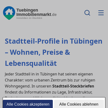
Tuebingen
Immobilienmarkt
.de
Immobilien im Überblick
Stadtteil-Profile in Tübingen
– Wohnen, Preise &
Lebensqualität
Jeder Stadtteil in in Tübingen hat seinen eigenen
Charakter: vom urbanen Zentrum bis zur ruhigen
Wohngegend. In unseren
Stadtteil-Steckbriefen
findest du Informationen zu Lage, Infrastruktur,
Preisniveau und Wohnqualität – ideal, um die
passende Umgebung für dich oder deine Familie zu
Alle Cookies akzeptieren
Alle Cookies ablehnen