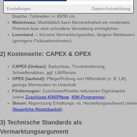
Einstellungen
Datenschutzerklärung
Breitere Zielgruppe:
Stufenlosigkeit, Aufzug, bodengleiche
Dusche, Türbreiten >= 80/90 cm.
Mietniveau:
Marktüblich kann Barrierefreiheit ein
moderates
Premium
bzw. eine
schnellere Vermietung
ermöglichen.
Leerstand ↓:
Kürzere Vermarktungszeiten, längere Mietdauern
(geringere Fluktuationskosten).
2) Kostenseite: CAPEX & OPEX
CAPEX (Umbau):
Badumbau, Türverbreiterung,
Schwellenabbau, ggf. Lift/Rampe.
OPEX (laufend):
Pflege/Prüfung von Hilfsmitteln (z. B. Lift),
geringe Mehrkosten im Unterhalt.
Förderungen:
Zuschüsse/Kredite reduzieren Eigenkapital
(siehe
Zuschüsse KfW/Pflege
,
KfW-Programme
).
Steuer:
Abgrenzung Erhaltungs- vs. Herstellungsaufwand (siehe
Steuerliche Absetzbarkeit
).
3) Technische Standards als
Vermarktungsargument