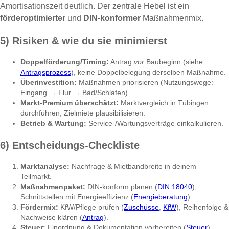
Amortisationszeit deutlich. Der zentrale Hebel ist ein
förderoptimierter
und
DIN-konformer
Maßnahmenmix.
5) Risiken & wie du sie minimierst
Doppelförderung/Timing:
Antrag
vor
Baubeginn (siehe
Antragsprozess
), keine Doppelbelegung derselben Maßnahme.
Überinvestition:
Maßnahmen priorisieren (Nutzungswege:
Eingang → Flur → Bad/Schlafen).
Markt-Premium überschätzt:
Marktvergleich in Tübingen
durchführen, Zielmiete plausibilisieren.
Betrieb & Wartung:
Service-/Wartungsverträge einkalkulieren.
6) Entscheidungs-Checkliste
Marktanalyse:
Nachfrage & Mietbandbreite in deinem
Teilmarkt.
Maßnahmenpaket:
DIN-konform planen (
DIN 18040
),
Schnittstellen mit Energieeffizienz (
Energieberatung
).
Fördermix:
KfW/Pflege prüfen (
Zuschüsse
,
KfW
), Reihenfolge &
Nachweise klären (
Antrag
).
Steuer:
Einordnung & Dokumentation vorbereiten (
Steuer
).