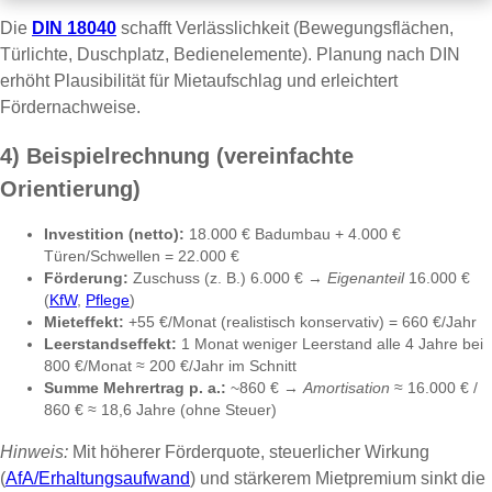
Die
DIN 18040
schafft Verlässlichkeit (Bewegungsflächen,
Türlichte, Duschplatz, Bedienelemente). Planung nach DIN
erhöht Plausibilität für Mietaufschlag und erleichtert
Fördernachweise.
4) Beispielrechnung (vereinfachte
Orientierung)
Investition (netto):
18.000 € Badumbau + 4.000 €
Türen/Schwellen = 22.000 €
Förderung:
Zuschuss (z. B.) 6.000 € →
Eigenanteil
16.000 €
(
KfW
,
Pflege
)
Mieteffekt:
+55 €/Monat (realistisch konservativ) = 660 €/Jahr
Leerstandseffekt:
1 Monat weniger Leerstand alle 4 Jahre bei
800 €/Monat ≈ 200 €/Jahr im Schnitt
Summe Mehrertrag p. a.:
~860 € →
Amortisation
≈ 16.000 € /
860 € ≈ 18,6 Jahre (ohne Steuer)
Hinweis:
Mit höherer Förderquote, steuerlicher Wirkung
(
AfA/Erhaltungsaufwand
) und stärkerem Mietpremium sinkt die