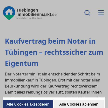
Tuebingen
Immobilienmarkt
.de
Immobilien im Überblick
Kaufvertrag beim Notar in
Tübingen – rechtssicher zum
Eigentum
Der Notartermin ist ein entscheidender Schritt beim
Immobilienkauf in Tübingen. Erst mit der notariellen
Beurkundung wird der Kaufvertrag rechtswirksam.
Damit alles reibungslos verläuft, sollten Käufer:innen
und Verkäufer:innen wissen, welche Unterlagen nötig
sind, wie der Ablauf aussieht und welche Kosten
Alle Cookies akzeptieren
Alle Cookies ablehnen