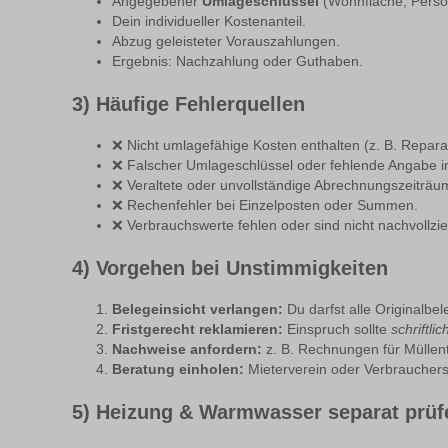
Angegebener
Umlageschlüssel
(Wohnfläche, Perso
Dein individueller Kostenanteil.
Abzug geleisteter Vorauszahlungen.
Ergebnis: Nachzahlung oder Guthaben.
3) Häufige Fehlerquellen
❌ Nicht umlagefähige Kosten enthalten (z. B. Repar
❌ Falscher Umlageschlüssel oder fehlende Angabe i
❌ Veraltete oder unvollständige Abrechnungszeiträu
❌ Rechenfehler bei Einzelposten oder Summen.
❌ Verbrauchswerte fehlen oder sind nicht nachvollzie
4) Vorgehen bei Unstimmigkeiten
Belegeinsicht verlangen:
Du darfst alle Originalbe
Fristgerecht reklamieren:
Einspruch sollte
schriftlic
Nachweise anfordern:
z. B. Rechnungen für Müllen
Beratung einholen:
Mieterverein oder Verbrauchersc
5) Heizung & Warmwasser separat prüf