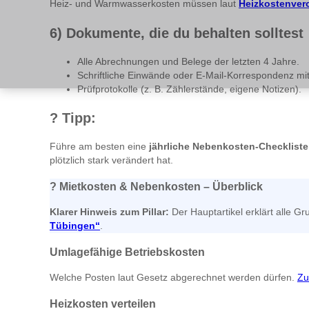
Heiz- und Warmwasserkosten müssen laut
Heizkostenver
6) Dokumente, die du behalten solltest
Alle Abrechnungen und Belege der letzten 4 Jahre.
Schriftliche Einwände oder E-Mail-Korrespondenz mit
Prüfprotokolle (z. B. Zählerstände, eigene Notizen).
?
Tipp:
Führe am besten eine
jährliche Nebenkosten-Checkliste
plötzlich stark verändert hat.
?
Mietkosten & Nebenkosten – Überblick
Klarer Hinweis zum Pillar:
Der Hauptartikel erklärt alle 
Tübingen“
.
Umlagefähige Betriebskosten
Welche Posten laut Gesetz abgerechnet werden dürfen.
Zu
Heizkosten verteilen