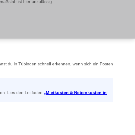
aßstab ist hier unzulässig.
nnst du in Tübingen schnell erkennen, wenn sich ein Posten
en. Lies den Leitfaden
„Mietkosten & Nebenkosten in