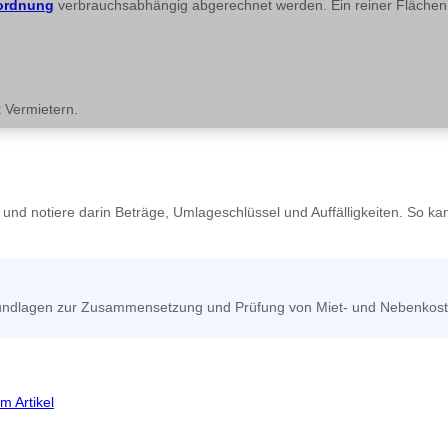
ordnung
verbrauchsabhängig abgerechnet werden. Ein reiner Flächenm
 Vermietern.
und notiere darin Beträge, Umlageschlüssel und Auffälligkeiten. So ka
Grundlagen zur Zusammensetzung und Prüfung von Miet- und Nebenkost
m Artikel